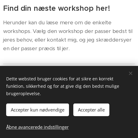
Find din næste workshop her!
Herunder kan du læse mere om de enkelte
workshops. Vælg den workshop der passer bedst til
jeres behov, eller kontakt mig, og jeg skræddersyer
en der passer præcis til jer.
"Bliv en bedre leder - Styrk din EQ"
Dette websted bruger cookies for at sikre en korrekt
funktion, sikkerhed og for at give dig den bedst mulige
Handler om, hvad psykologisk tryghed er og
brugeroplevelse.
hvordan du skaber det. Ved hjælp af simple NLP-
teknikker lærer du at styrke din EQ, så du bedre kan
Accepter kun nødvendige
Accepter alle
tilpasse din kommunikation og læse stemningen i
rummet. Du bliver bevidst om din egen
Åbne avancerede indstillinger
kommunikation og hvordan du opfattes af andre. Du